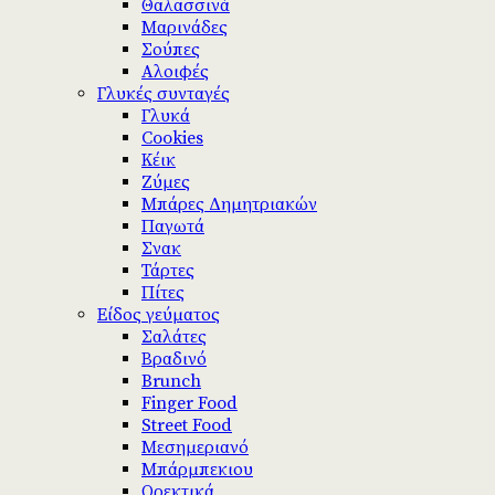
Θαλασσινά
Μαρινάδες
Σούπες
Αλοιφές
Γλυκές συνταγές
Γλυκά
Cookies
Κέικ
Ζύμες
Μπάρες Δημητριακών
Παγωτά
Σνακ
Τάρτες
Πίτες
Είδος γεύματος
Σαλάτες
Βραδινό
Brunch
Finger Food
Street Food
Μεσημεριανό
Μπάρμπεκιου
Ορεκτικά