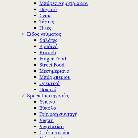
Μπάρες Δημητριακών
Παγωτά
Σνακ
Τάρτες
Πίτες
Είδος γεύματος
Σαλάτες
Βραδινό
Brunch
Finger Food
Street Food
Μεσημεριανό
Μπάρμπεκιου
Ορεκτικά
Πρωινό
Special κατηγορίες
Υγιεινό
Εύκολο
Γρήγορη συνταγή
Vegan
Vegetarian
Σε ένα σκεύος