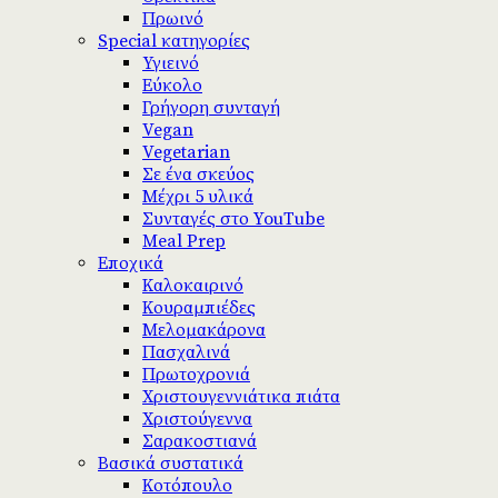
Πρωινό
Special κατηγορίες
Υγιεινό
Εύκολο
Γρήγορη συνταγή
Vegan
Vegetarian
Σε ένα σκεύος
Μέχρι 5 υλικά
Συνταγές στο YouTube
Meal Prep
Εποχικά
Καλοκαιρινό
Κουραμπιέδες
Μελομακάρονα
Πασχαλινά
Πρωτοχρονιά
Χριστουγεννιάτικα πιάτα
Χριστούγεννα
Σαρακοστιανά
Βασικά συστατικά
Κοτόπουλο