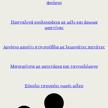
φούρνο
Πασχαλινά κουλουράκια με μέλι και άρωμα
μαστίχας
Αρνίσιο μπούτι στη σούβλα με λεμονάτες πατάτες
Μαγειρίτσα με μανιτάρια και ταχινολέμονο
Εύκολο τσουρέκι χωρίς μίξερ