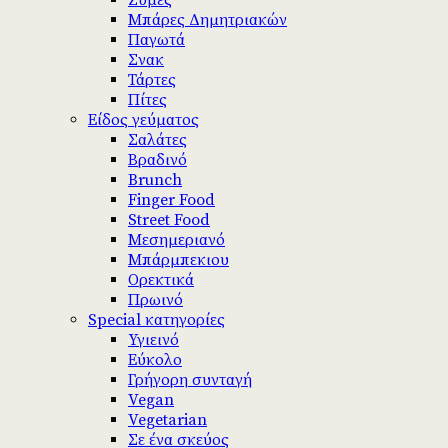
Ζύμες
Μπάρες Δημητριακών
Παγωτά
Σνακ
Τάρτες
Πίτες
Είδος γεύματος
Σαλάτες
Βραδινό
Brunch
Finger Food
Street Food
Μεσημεριανό
Μπάρμπεκιου
Ορεκτικά
Πρωινό
Special κατηγορίες
Υγιεινό
Εύκολο
Γρήγορη συνταγή
Vegan
Vegetarian
Σε ένα σκεύος