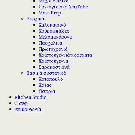
Μέχρι 5 υλικά
Συνταγές στο YouTube
Meal Prep
Εποχικά
Καλοκαιρινό
Κουραμπιέδες
Μελομακάρονα
Πασχαλινά
Πρωτοχρονιά
Χριστουγεννιάτικα πιάτα
Χριστούγεννα
Σαρακοστιανά
Βασικά συστατικά
Κοτόπουλο
Κρέας
Όσπρια
Kitchen Studio
Ο σεφ
Επικοινωνία