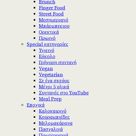
Brunch
Finger Food
Street Food
Μεσημεριανό
Μπάρμπεκιου
Ορεκτικά
Πρωινό
Special κατηγορίες
Υγιεινό
Εύκολο
Γρήγορη συνταγή
Vegan
Vegetarian
Σε ένα σκεύος
Μέχρι 5 υλικά
Συνταγές στο YouTube
Meal Prep
Εποχικά
Καλοκαιρινό
Κουραμπιέδες
Μελομακάρονα
Πασχαλινά
Πρωτοχρονιά