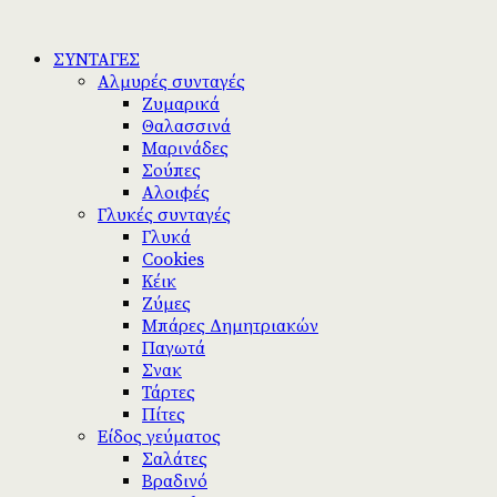
ΣΥΝΤΑΓΕΣ
Αλμυρές συνταγές
Ζυμαρικά
Θαλασσινά
Μαρινάδες
Σούπες
Αλοιφές
Γλυκές συνταγές
Γλυκά
Cookies
Κέικ
Ζύμες
Μπάρες Δημητριακών
Παγωτά
Σνακ
Τάρτες
Πίτες
Είδος γεύματος
Σαλάτες
Βραδινό