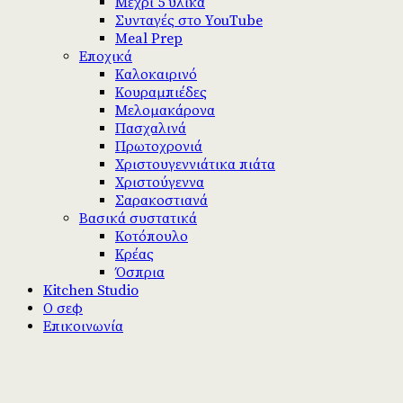
Μέχρι 5 υλικά
Συνταγές στο YouTube
Meal Prep
Εποχικά
Καλοκαιρινό
Κουραμπιέδες
Μελομακάρονα
Πασχαλινά
Πρωτοχρονιά
Χριστουγεννιάτικα πιάτα
Χριστούγεννα
Σαρακοστιανά
Βασικά συστατικά
Κοτόπουλο
Κρέας
Όσπρια
Kitchen Studio
Ο σεφ
Επικοινωνία