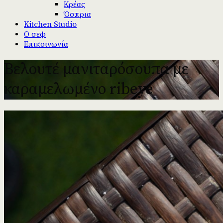
Κρέας
Όσπρια
Kitchen Studio
Ο σεφ
Επικοινωνία
Βελουτέ μανιταρόσουπα με
καραμελωμένο ribeye