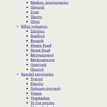
Μπάρες Δημητριακών
Παγωτά
Σνακ
Τάρτες
Πίτες
Είδος γεύματος
Σαλάτες
Βραδινό
Brunch
Finger Food
Street Food
Μεσημεριανό
Μπάρμπεκιου
Ορεκτικά
Πρωινό
Special κατηγορίες
Υγιεινό
Εύκολο
Γρήγορη συνταγή
Vegan
Vegetarian
Σε ένα σκεύος