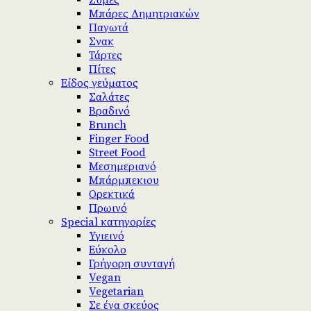
Ζύμες
Μπάρες Δημητριακών
Παγωτά
Σνακ
Τάρτες
Πίτες
Είδος γεύματος
Σαλάτες
Βραδινό
Brunch
Finger Food
Street Food
Μεσημεριανό
Μπάρμπεκιου
Ορεκτικά
Πρωινό
Special κατηγορίες
Υγιεινό
Εύκολο
Γρήγορη συνταγή
Vegan
Vegetarian
Σε ένα σκεύος