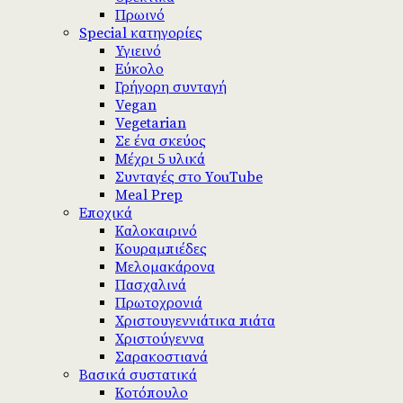
Πρωινό
Special κατηγορίες
Υγιεινό
Εύκολο
Γρήγορη συνταγή
Vegan
Vegetarian
Σε ένα σκεύος
Μέχρι 5 υλικά
Συνταγές στο YouTube
Meal Prep
Εποχικά
Καλοκαιρινό
Κουραμπιέδες
Μελομακάρονα
Πασχαλινά
Πρωτοχρονιά
Χριστουγεννιάτικα πιάτα
Χριστούγεννα
Σαρακοστιανά
Βασικά συστατικά
Κοτόπουλο