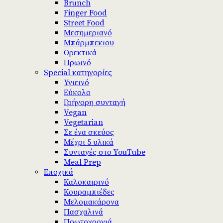
Brunch
Finger Food
Street Food
Μεσημεριανό
Μπάρμπεκιου
Ορεκτικά
Πρωινό
Special κατηγορίες
Υγιεινό
Εύκολο
Γρήγορη συνταγή
Vegan
Vegetarian
Σε ένα σκεύος
Μέχρι 5 υλικά
Συνταγές στο YouTube
Meal Prep
Εποχικά
Καλοκαιρινό
Κουραμπιέδες
Μελομακάρονα
Πασχαλινά
Πρωτοχρονιά