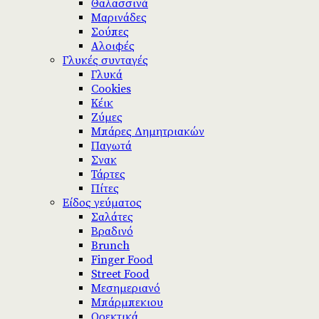
Θαλασσινά
Μαρινάδες
Σούπες
Αλοιφές
Γλυκές συνταγές
Γλυκά
Cookies
Κέικ
Ζύμες
Μπάρες Δημητριακών
Παγωτά
Σνακ
Τάρτες
Πίτες
Είδος γεύματος
Σαλάτες
Βραδινό
Brunch
Finger Food
Street Food
Μεσημεριανό
Μπάρμπεκιου
Ορεκτικά