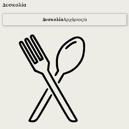
Δυσκολία
Δυσκολία
Αρχάριος/α