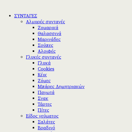
ΣΥΝΤΑΓΕΣ
Αλμυρές συνταγές
Ζυμαρικά
Θαλασσινά
Μαρινάδες
Σούπες
Αλοιφές
Γλυκές συνταγές
Γλυκά
Cookies
Κέικ
Ζύμες
Μπάρες Δημητριακών
Παγωτά
Σνακ
Τάρτες
Πίτες
Είδος γεύματος
Σαλάτες
Βραδινό