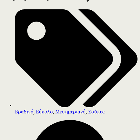
Βραδινό
,
Εύκολο
,
Μεσημεριανό
,
Σούπες