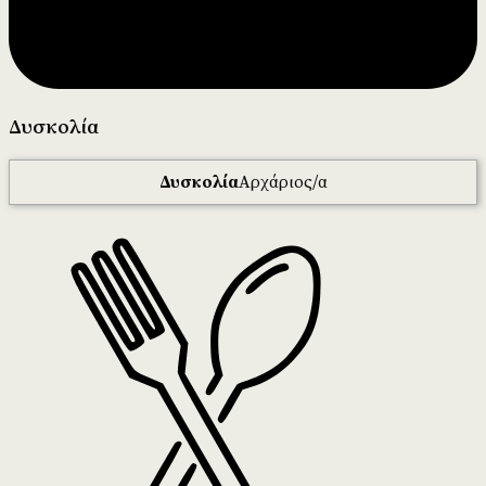
Δυσκολία
Δυσκολία
Αρχάριος/α