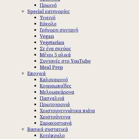
Πρωινό
Special κατηγορίες
Υγιεινό
Εύκολο
Γρήγορη συνταγή
Vegan
Vegetarian
Σε ένα σκεύος
Μέχρι 5 υλικά
Συνταγές στο YouTube
Meal Prep
Εποχικά
Καλοκαιρινό
Κουραμπιέδες
Μελομακάρονα
Πασχαλινά
Πρωτοχρονιά
Χριστουγεννιάτικα πιάτα
Χριστούγεννα
Σαρακοστιανά
Βασικά συστατικά
Κοτόπουλο