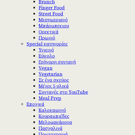
Brunch
Finger Food
Street Food
Μεσημεριανό
Μπάρμπεκιου
Ορεκτικά
Πρωινό
Special κατηγορίες
Υγιεινό
Εύκολο
Γρήγορη συνταγή
Vegan
Vegetarian
Σε ένα σκεύος
Μέχρι 5 υλικά
Συνταγές στο YouTube
Meal Prep
Εποχικά
Καλοκαιρινό
Κουραμπιέδες
Μελομακάρονα
Πασχαλινά
Πρωτοχρονιά