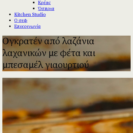
Κρέας
Όσπρια
Kitchen Studio
Ο σεφ
Επικοινωνία
Ογκρατέν από λαζάνια
λαχανικών με φέτα και
μπεσαμέλ γιαουρτιού