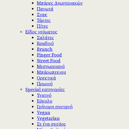
Μπάρες Δημητριακών
Παγωτά
Σνακ
Τάρτες
Πίτες
Είδος γεύματος
Σαλάτες
Βραδινό
Brunch
Finger Food
Street Food
Μεσημεριανό
Μπάρμπεκιου
Ορεκτικά
Πρωινό
Special κατηγορίες
Υγιεινό
Εύκολο
Γρήγορη συνταγή
Vegan
Vegetarian
Σε ένα σκεύος