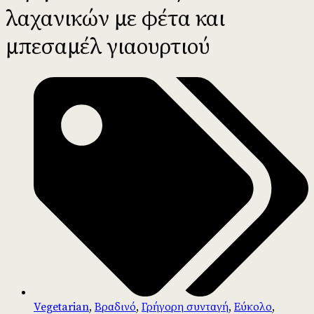
λαχανικών με φέτα και
μπεσαμέλ γιαουρτιού
Vegetarian
,
Βραδινό
,
Γρήγορη συνταγή
,
Εύκολο
,