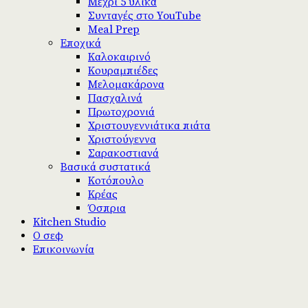
Μέχρι 5 υλικά
Συνταγές στο YouTube
Meal Prep
Εποχικά
Καλοκαιρινό
Κουραμπιέδες
Μελομακάρονα
Πασχαλινά
Πρωτοχρονιά
Χριστουγεννιάτικα πιάτα
Χριστούγεννα
Σαρακοστιανά
Βασικά συστατικά
Κοτόπουλο
Κρέας
Όσπρια
Kitchen Studio
Ο σεφ
Επικοινωνία