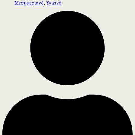
Μεσημεριανό
,
Υγιεινό