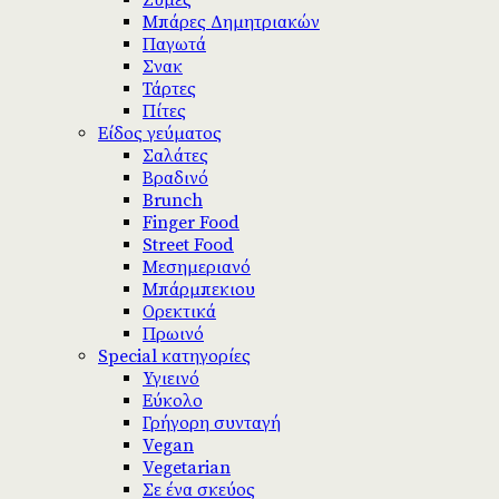
Ζύμες
Μπάρες Δημητριακών
Παγωτά
Σνακ
Τάρτες
Πίτες
Είδος γεύματος
Σαλάτες
Βραδινό
Brunch
Finger Food
Street Food
Μεσημεριανό
Μπάρμπεκιου
Ορεκτικά
Πρωινό
Special κατηγορίες
Υγιεινό
Εύκολο
Γρήγορη συνταγή
Vegan
Vegetarian
Σε ένα σκεύος