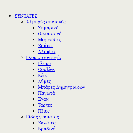
ΣΥΝΤΑΓΕΣ
Αλμυρές συνταγές
Ζυμαρικά
Θαλασσινά
Μαρινάδες
Σούπες
Αλοιφές
Γλυκές συνταγές
Γλυκά
Cookies
Κέικ
Ζύμες
Μπάρες Δημητριακών
Παγωτά
Σνακ
Τάρτες
Πίτες
Είδος γεύματος
Σαλάτες
Βραδινό