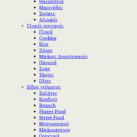
Θαλασσινά
Μαρινάδες
Σούπες
Αλοιφές
Γλυκές συνταγές
Γλυκά
Cookies
Κέικ
Ζύμες
Μπάρες Δημητριακών
Παγωτά
Σνακ
Τάρτες
Πίτες
Είδος γεύματος
Σαλάτες
Βραδινό
Brunch
Finger Food
Street Food
Μεσημεριανό
Μπάρμπεκιου
Ορεκτικά