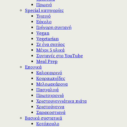
Πρωινό
Special κατηγορίες
Υγιεινό
Εύκολο
Γρήγορη συνταγή
Vegan
Vegetarian
Σε ένα σκεύος
Μέχρι 5 υλικά
Συνταγές στο YouTube
Meal Prep
Εποχικά
Καλοκαιρινό
Κουραμπιέδες
Μελομακάρονα
Πασχαλινά
Πρωτοχρονιά
Χριστουγεννιάτικα πιάτα
Χριστούγεννα
Σαρακοστιανά
Βασικά συστατικά
Κοτόπουλο