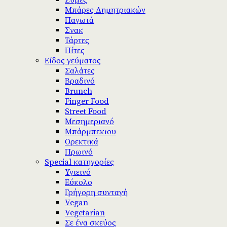
Ζύμες
Μπάρες Δημητριακών
Παγωτά
Σνακ
Τάρτες
Πίτες
Είδος γεύματος
Σαλάτες
Βραδινό
Brunch
Finger Food
Street Food
Μεσημεριανό
Μπάρμπεκιου
Ορεκτικά
Πρωινό
Special κατηγορίες
Υγιεινό
Εύκολο
Γρήγορη συνταγή
Vegan
Vegetarian
Σε ένα σκεύος