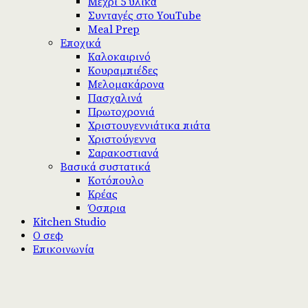
Μέχρι 5 υλικά
Συνταγές στο YouTube
Meal Prep
Εποχικά
Καλοκαιρινό
Κουραμπιέδες
Μελομακάρονα
Πασχαλινά
Πρωτοχρονιά
Χριστουγεννιάτικα πιάτα
Χριστούγεννα
Σαρακοστιανά
Βασικά συστατικά
Κοτόπουλο
Κρέας
Όσπρια
Kitchen Studio
Ο σεφ
Επικοινωνία