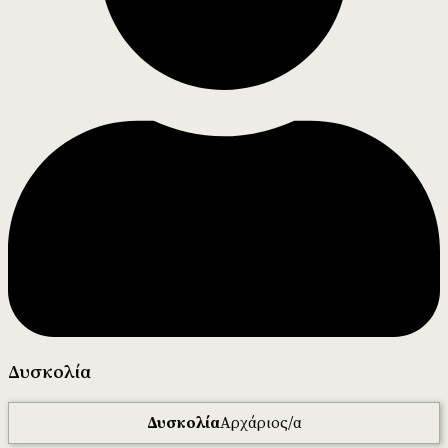
Δυσκολία
Δυσκολία
Αρχάριος/α