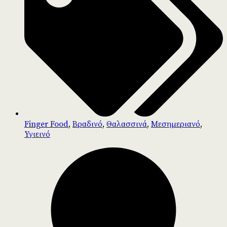
Finger Food
,
Βραδινό
,
Θαλασσινά
,
Μεσημεριανό
,
Υγιεινό