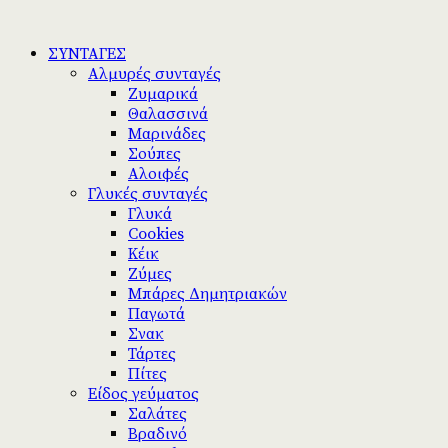
ΣΥΝΤΑΓΕΣ
Αλμυρές συνταγές
Ζυμαρικά
Θαλασσινά
Μαρινάδες
Σούπες
Αλοιφές
Γλυκές συνταγές
Γλυκά
Cookies
Κέικ
Ζύμες
Μπάρες Δημητριακών
Παγωτά
Σνακ
Τάρτες
Πίτες
Είδος γεύματος
Σαλάτες
Βραδινό