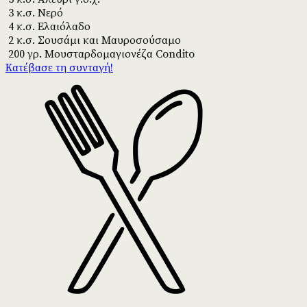
3 κ.σ. Νερό
4 κ.σ. Ελαιόλαδο
2 κ.σ. Σουσάμι και Μαυροσούσαμο
200 γρ. Μουσταρδομαγιονέζα Condito
Κατέβασε τη συνταγή!