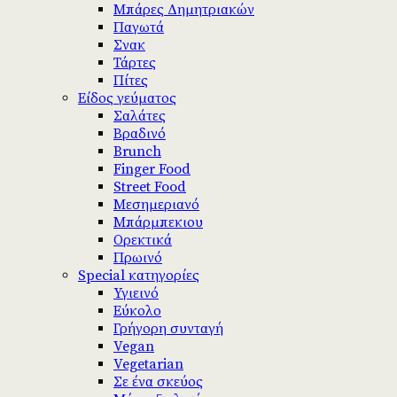
Μπάρες Δημητριακών
Παγωτά
Σνακ
Τάρτες
Πίτες
Είδος γεύματος
Σαλάτες
Βραδινό
Brunch
Finger Food
Street Food
Μεσημεριανό
Μπάρμπεκιου
Ορεκτικά
Πρωινό
Special κατηγορίες
Υγιεινό
Εύκολο
Γρήγορη συνταγή
Vegan
Vegetarian
Σε ένα σκεύος