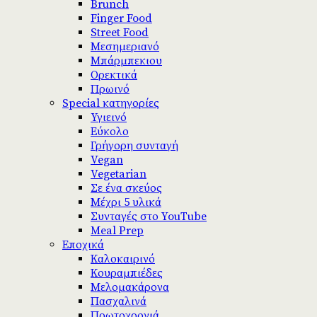
Brunch
Finger Food
Street Food
Μεσημεριανό
Μπάρμπεκιου
Ορεκτικά
Πρωινό
Special κατηγορίες
Υγιεινό
Εύκολο
Γρήγορη συνταγή
Vegan
Vegetarian
Σε ένα σκεύος
Μέχρι 5 υλικά
Συνταγές στο YouTube
Meal Prep
Εποχικά
Καλοκαιρινό
Κουραμπιέδες
Μελομακάρονα
Πασχαλινά
Πρωτοχρονιά