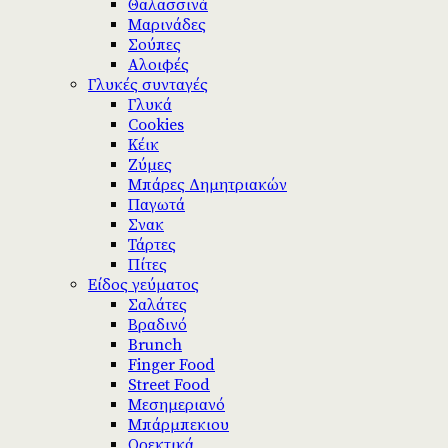
Θαλασσινά
Μαρινάδες
Σούπες
Αλοιφές
Γλυκές συνταγές
Γλυκά
Cookies
Κέικ
Ζύμες
Μπάρες Δημητριακών
Παγωτά
Σνακ
Τάρτες
Πίτες
Είδος γεύματος
Σαλάτες
Βραδινό
Brunch
Finger Food
Street Food
Μεσημεριανό
Μπάρμπεκιου
Ορεκτικά