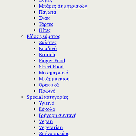
Ζύμες
Μπάρες Δημητριακών
Παγωτά
Σνακ
Τάρτες
Πίτες
Είδος γεύματος
Σαλάτες
Βραδινό
Brunch
Finger Food
Street Food
Μεσημεριανό
Μπάρμπεκιου
Ορεκτικά
Πρωινό
Special κατηγορίες
Υγιεινό
Εύκολο
Γρήγορη συνταγή
Vegan
Vegetarian
Σε ένα σκεύος