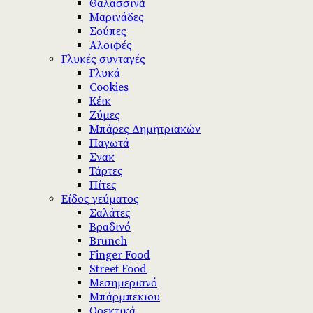
Θαλασσινά
Μαρινάδες
Σούπες
Αλοιφές
Γλυκές συνταγές
Γλυκά
Cookies
Κέικ
Ζύμες
Μπάρες Δημητριακών
Παγωτά
Σνακ
Τάρτες
Πίτες
Είδος γεύματος
Σαλάτες
Βραδινό
Brunch
Finger Food
Street Food
Μεσημεριανό
Μπάρμπεκιου
Ορεκτικά