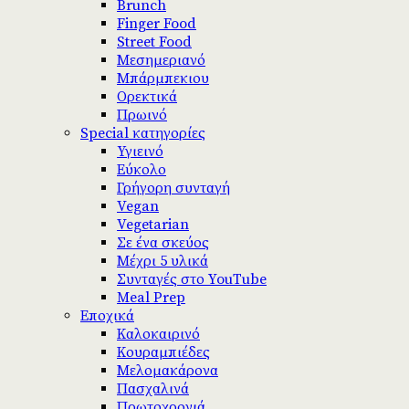
Brunch
Finger Food
Street Food
Μεσημεριανό
Μπάρμπεκιου
Ορεκτικά
Πρωινό
Special κατηγορίες
Υγιεινό
Εύκολο
Γρήγορη συνταγή
Vegan
Vegetarian
Σε ένα σκεύος
Μέχρι 5 υλικά
Συνταγές στο YouTube
Meal Prep
Εποχικά
Καλοκαιρινό
Κουραμπιέδες
Μελομακάρονα
Πασχαλινά
Πρωτοχρονιά