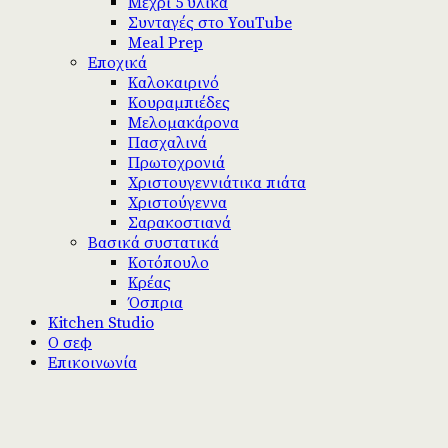
Μέχρι 5 υλικά
Συνταγές στο YouTube
Meal Prep
Εποχικά
Καλοκαιρινό
Κουραμπιέδες
Μελομακάρονα
Πασχαλινά
Πρωτοχρονιά
Χριστουγεννιάτικα πιάτα
Χριστούγεννα
Σαρακοστιανά
Βασικά συστατικά
Κοτόπουλο
Κρέας
Όσπρια
Kitchen Studio
Ο σεφ
Επικοινωνία