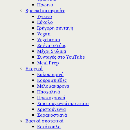
Πρωινό
Special κατηγορίες
Υγιεινό
Εύκολο
Γρήγορη συνταγή
Vegan
Vegetarian
Σε ένα σκεύος
Μέχρι 5 υλικά
Συνταγές στο YouTube
Meal Prep
Εποχικά
Καλοκαιρινό
Κουραμπιέδες
Μελομακάρονα
Πασχαλινά
Πρωτοχρονιά
Χριστουγεννιάτικα πιάτα
Χριστούγεννα
Σαρακοστιανά
Βασικά συστατικά
Κοτόπουλο