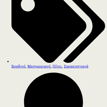
Βραδινό
,
Μεσημεριανό
,
Πίτες
,
Σαρακοστιανά