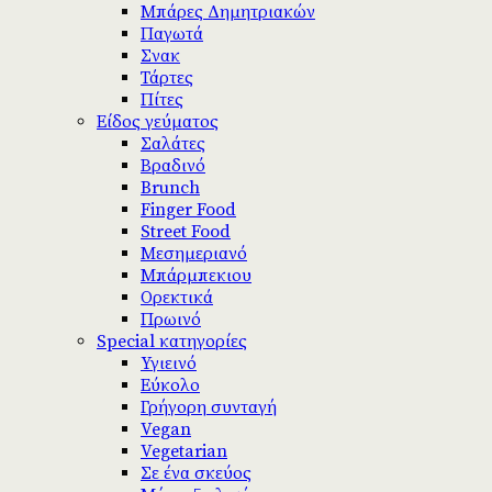
Μπάρες Δημητριακών
Παγωτά
Σνακ
Τάρτες
Πίτες
Είδος γεύματος
Σαλάτες
Βραδινό
Brunch
Finger Food
Street Food
Μεσημεριανό
Μπάρμπεκιου
Ορεκτικά
Πρωινό
Special κατηγορίες
Υγιεινό
Εύκολο
Γρήγορη συνταγή
Vegan
Vegetarian
Σε ένα σκεύος