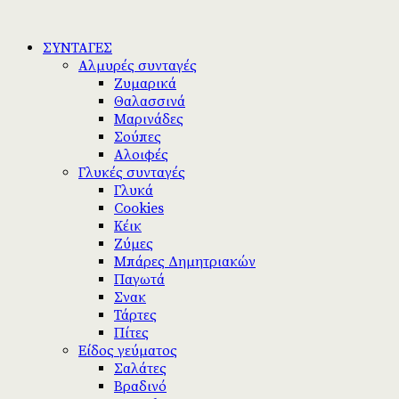
ΣΥΝΤΑΓΕΣ
Αλμυρές συνταγές
Ζυμαρικά
Θαλασσινά
Μαρινάδες
Σούπες
Αλοιφές
Γλυκές συνταγές
Γλυκά
Cookies
Κέικ
Ζύμες
Μπάρες Δημητριακών
Παγωτά
Σνακ
Τάρτες
Πίτες
Είδος γεύματος
Σαλάτες
Βραδινό