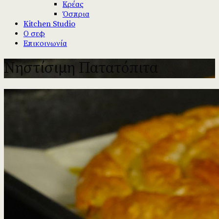
Κρέας
Όσπρια
Kitchen Studio
Ο σεφ
Επικοινωνία
Νηστίσιμη Πατατόπιτα