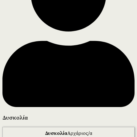
Δυσκολία
Δυσκολία
Αρχάριος/α